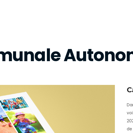
munale Autono
C
Da
voi
202
de