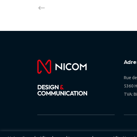
Adre
Rue de
5360 
TVA: B