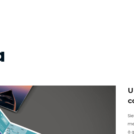
a
U
c
Sie
me
à 