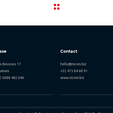
sse
Contact
s Beusses 17
hello@nicom.biz
Hamois
+32 475 84 68 91
E 0688 482 046
www.nicom.biz