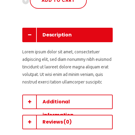
ADD TO CART
In
Black
quantity
Description
Lorem ipsum dolor sit amet, consectetuer
adipiscing elit, sed diam nonummy nibh euismod
tincidunt ut laoreet dolore magna aliquam erat
volutpat. Ut wisi enim ad minim veniam, quis
nostrud exerci tation ullamcorper suscipitc
Additional
information
Reviews (0)