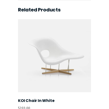
Related Products
KOI Chair In White
$
203.00